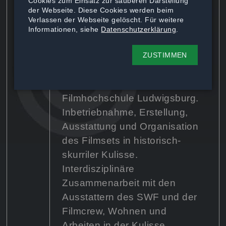
Cookies zum Einsatz zur sauberen Darstellung
Spielfilm "Bestiarium"
der Webseite. Diese Cookies werden beim
Verlassen der Webseite gelöscht. Für weitere
Direktauftrag
Informationen, siehe
Datenschutzerklärung
.
Requisite und Ausstattung
einer Spielfilmproduktion des
ZUSTIMMEN
Südwestfunkes Baden-Baden,
zusammen mit der
Filmhochschule Ludwigsburg.
Inbetriebnahme, Erstellung,
Ausstattung und Organisation
des Filmsets in historisch-
skurriler Kulisse.
Interdisziplinäre
Zusammenarbeit mit den
Ausstattern des SWF und der
Filmcrew, Wohnen und
Arbeiten in der Kulisse